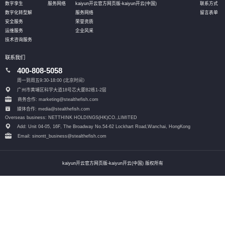
数字孪生
服务网络
kaiyun开云官方网页版-kaiyun开云(中国)
联系方式
数字化转型解
服务网络
留言表单
安全服务
荣誉资质
运维服务
企业风采
技术咨询服务
联系我们
400-808-5058
周一到周五9:30-18:00 (北京时间）
广州市黄埔区科学大道18号芯大厦B2栋1-2层
商务合作: marketing@stealthefish.com
媒体合作: media@stealthefish.com
Overseas business: NETTHINK HOLDINGS(HK)CO.,LIMITED
Add: Unit 04-05, 16F, The Broadway No.54-62 Lockhart Road,
Wanchai, HongKong
Email: sinontt_business@stealthefish.com
kaiyun开云官方网页版-kaiyun开云(中国) 版权所有