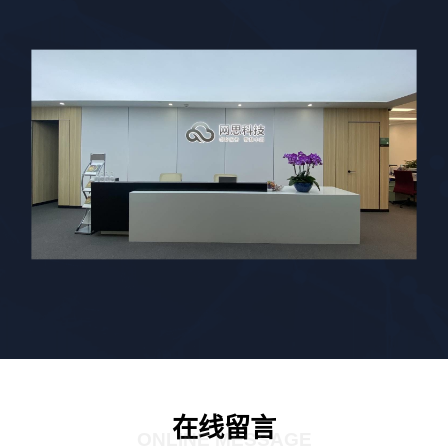
在线留言
ONLINE MESSAGE