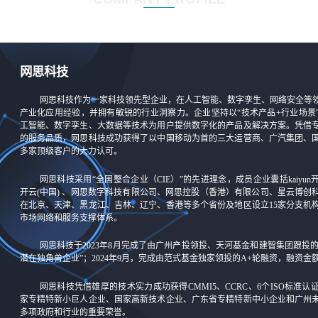
网思科技
网思科技作为一家科技领先型企业，在人工智能、数字孪生、网络安全等
产业化应用经验，并拥有敏锐的行业洞察力。企业坚持以“技术产品+行业场景
工智能、数字孪生、大数据等技术为用户提供数字化的产品及解决方案。凭借
的服务品质，网思科技成功获得了以中国移动为首的三大运营商、广汽集团、
多家顶级客户的大力认可。
网思科技采用“全国整合企业（CIE）”的先进理念，成员企业囊括kaiyun开云
开云(中国) 、网思数字科技有限公司、网思控股（香港）有限公司、星云博创
在北京、天津、黑龙江、吉林、辽宁、香港等多个省份及地区设立15家分支机
市场网络和服务支撑体系。
网思科技于2023年8月完成了由广州产投领投、天河基金和建智集团跟投
潜在独角兽企业”；2024年9月，完成由范式基金独家领投的A+轮融资，融资
网思科技凭借雄厚的技术实力成功获得CMMI5、CCRC、6个ISO标准
家专精特新小巨人企业、国家高新技术企业、广东省专精特新中小企业和广州
多项政府和行业的重要荣誉。