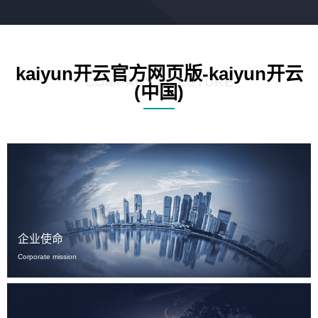
kaiyun开云官方网页版-kaiyun开云
COMPANY CULUTURE
(中国)
企业使命
Corporate mission