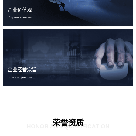
企业价值观
Corporate values
企业经营宗旨
Business purpose
荣誉资质
HONOR AND QUALIFICATION