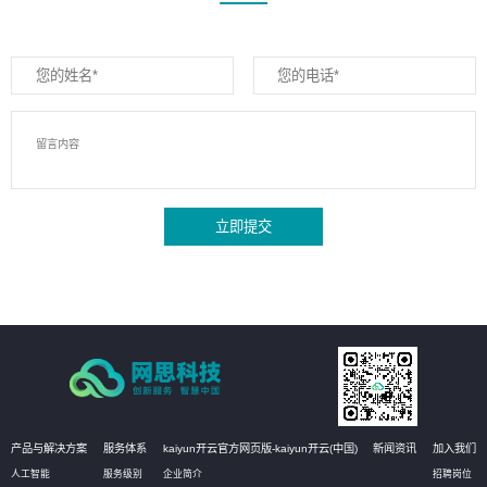
立即提交
产品与解决方案
服务体系
kaiyun开云官方网页版-kaiyun开云(中国)
新闻资讯
加入我们
人工智能
服务级别
企业简介
招聘岗位