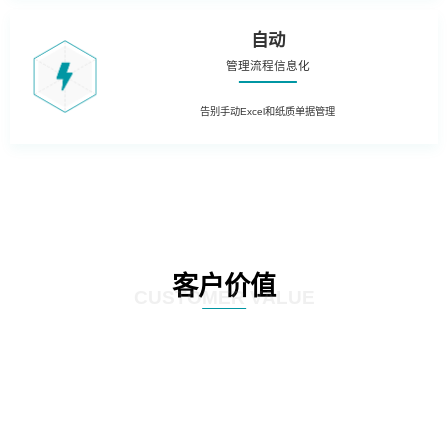
自动
管理流程信息化
告别手动Excel和纸质单据管理
客户价值
CUSTOMER VALUE
01
可溯源：建立流程闭环，各项工作的发起方、经办方、结束方、各个环节负责
人、事项明细，形成闭环，一目了然