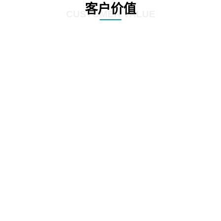
客户价值
CUSTOMER VALUE
01
优化管理流程，建立规范化的流程体系，提升资产管理水平
02
提供便利的信息化支持手段，提升企业资产动态跟踪管理水平，提升资产管控
能力
03
建立资产多维度数据规范体系，多角度提供资产信息数据
04
建立资产成本与业务效益分析体系，深入开展资产分析