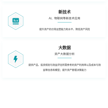
新技术
AI、物联网等新技术应用
提升资产的日常运营能力和水平，降低资产风险
大数据
资产大数据分析
提供产品、投资规划与效益评估所需参考的资产利用率以及成本与效
益等信息和模型；提升资产管理决策能力