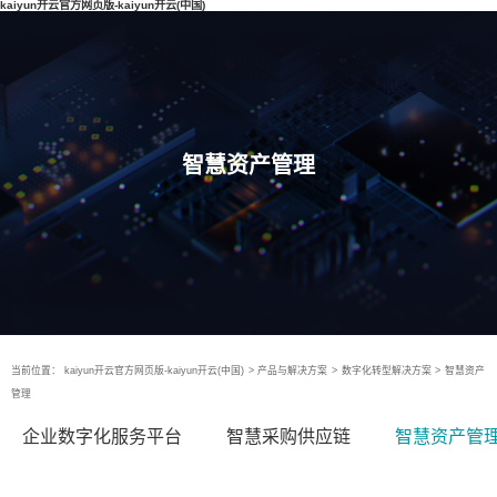
kaiyun开云官方网页版-kaiyun开云(中国)
智慧资产管理
当前位置：
kaiyun开云官方网页版-kaiyun开云(中国)
>
产品与解决方案
>
数字化转型解决方案
>
智慧资产
管理
企业数字化服务平台
智慧采购供应链
智慧资产管