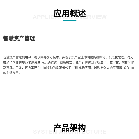
应用概述
APPLICATION OVERVIEW
智慧资产管理
智慧资产管理利用AI、物联网等前沿技术，实现了资产全生命周期的精细化、集成化管理，有力
推动了企业的规范化建设进 程。通过这一创新模式，资产管理达到了标准化、数字化、智能化的
新高度。目前，该方案已在中国移动的多家省公司得到 成功应用，展现出强大的应用潜力和广阔
的市场前景。
产品架构
SYSTEM ARCHITECTURE