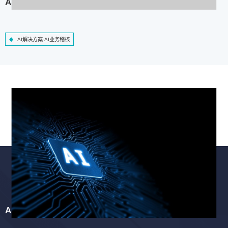
AI解决方案-AI业务稽核
AI解决方案-AI业务稽核
AI解决方案-智慧工程质检