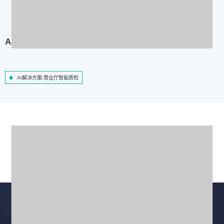
AI解决方案-营业厅智能质检
AI解决方案-营业厅智能质检