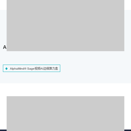
AlphaMind® Sage视频AI边缘算力盒
AlphaMind® Sage视频AI边缘算力盒