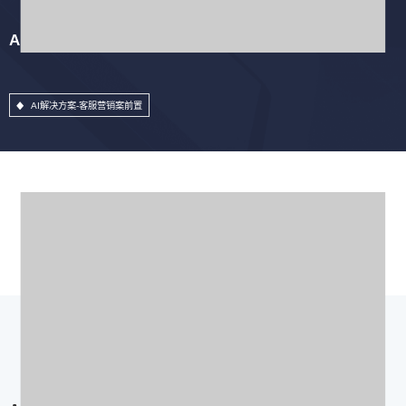
AI解决方案-客服营销案前置
AI解决方案-客服营销案前置