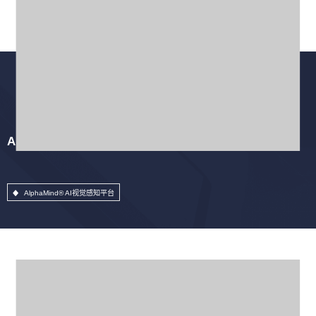
AlphaMind® AI视觉感知平台
AlphaMind® AI视觉感知平台