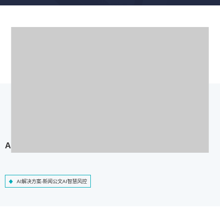
AI解决方案-新闻公文AI智慧风控
AI解决方案-新闻公文AI智慧风控