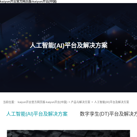
kaiyun开云官方网页版-kaiyun开云(中国)
人工智能(AI)平台及解决方案
当前位置：
kaiyun开云官方网页版-kaiyun开云(中国)
>
产品与解决方案
>
人工智能(AI)平台及解决方案
人工智能(AI)平台及解决方案
数字孪生(DT)平台及解决