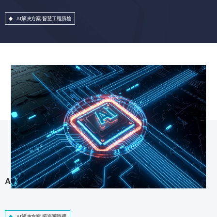
AI解决方案-智慧工程质检
AI解决方案-哑资源管理
AI解决方案-哑资源管理